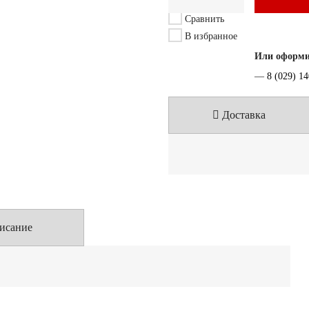
Сравнить
В избранное
Или оформит
—
8 (029) 1
Доставка
исание