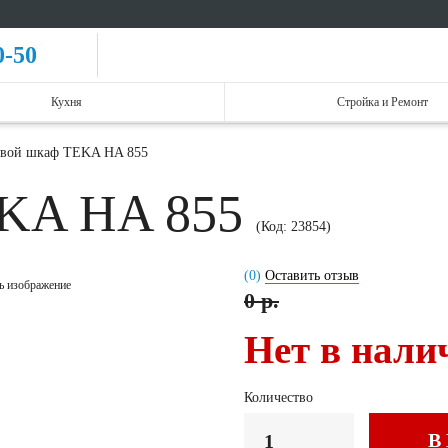
0-50
Кухня
Стройка и Ремонт
вой шкаф TEKA HA 855
EKA HA 855
(Код:
23854
)
(0)
Оставить отзыв
ь изображение
0 р.
Нет в нали
Количество
В