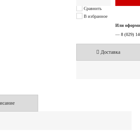
Сравнить
В избранное
Или оформит
—
8 (029) 1
Доставка
исание