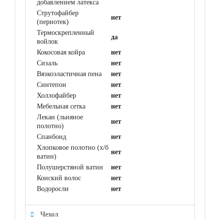
добавлением латекса
Струтофайбер
нет
(периотек)
Термоскрепленный
да
войлок
Кокосовая койра
нет
Сизаль
нет
Вязкоэластичная пена
нет
Синтепон
нет
Холлофайбер
нет
Мебельная сетка
нет
Лекан (льняное
нет
полотно)
Спанбонд
нет
Хлопковое полотно (х/б
нет
ватин)
Полушерстяной ватин
нет
Конский волос
нет
Водоросли
нет
Чехол