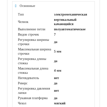
Основные
Тип
электромеханическая
вертикальный
Челнок
качающийся
Выполнение петли
полуавтоматическое
Видов строчек
7
Регулировка ширины
да
строчки
Максимальная ширина
5 мм
строчки
Регулировка длины
да
стежка
Максимальная длина
4 мм
стежка
Нитевдеватель
нет
Реверс
да
Регулировка давления
нет
лапки
Рукавная платформа
да
Чехол
мягкий