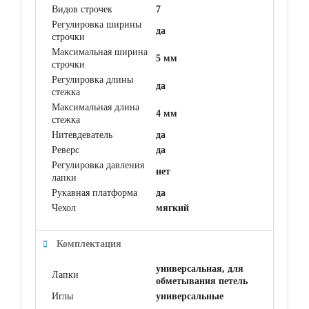
Видов строчек
7
Регулировка ширины
да
строчки
Максимальная ширина
5 мм
строчки
Регулировка длины
да
стежка
Максимальная длина
4 мм
стежка
Нитевдеватель
да
Реверс
да
Регулировка давления
нет
лапки
Рукавная платформа
да
Чехол
мягкий
Комплектация
универсальная, для
Лапки
обметывания петель
Иглы
универсальные