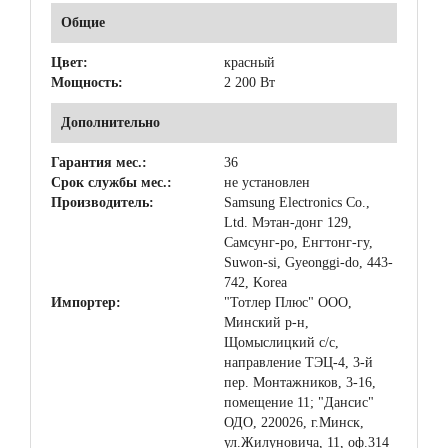
Общие
Цвет:
красный
Мощность:
2 200 Вт
Дополнительно
Гарантия мес.:
36
Срок службы мес.:
не установлен
Производитель:
Samsung Electronics Co.,
Ltd. Мэтан-донг 129,
Самсунг-ро, Енгтонг-гу,
Suwon-si, Gyeonggi-do, 443-
742, Korea
Импортер:
"Тотлер Плюс" ООО,
Минский р-н,
Щомыслицкий с/с,
направление ТЭЦ-4, 3-й
пер. Монтажников, 3-16,
помещение 11; "Дансис"
ОДО, 220026, г.Минск,
ул.Жилуновича, 11, оф.314