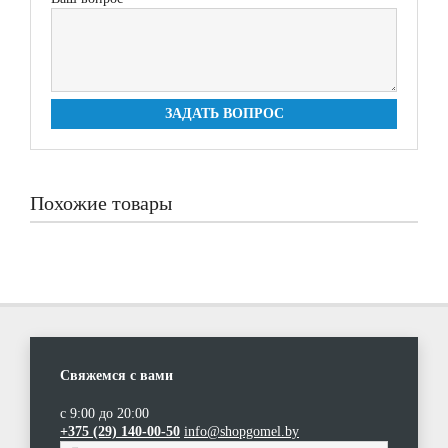
ЗАДАТЬ ВОПРОС
Похожие товары
Свяжемся с вами
с 9:00 до 20:00
Пылесос Daewoo RC-2200GA
Пылесос Daewoo RC-2200BA
Пылесос Daewoo RC-2200RA
Пылесос Karcher DDC 50
+375 (29) 140-00-50
info@shopgomel.by