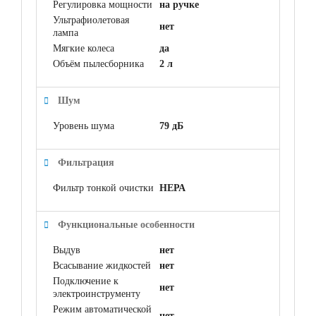
Регулировка мощности
на ручке
Ультрафиолетовая
нет
лампа
Мягкие колеса
да
Объём пылесборника
2 л
Шум
Уровень шума
79 дБ
Фильтрация
Фильтр тонкой очистки
НЕРА
Функциональные особенности
Выдув
нет
Всасывание жидкостей
нет
Подключение к
нет
электроинструменту
Режим автоматической
нет