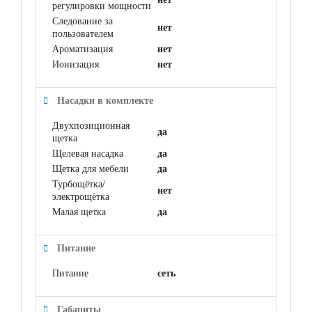
регулировки мощности
Следование за
нет
пользователем
Ароматизация
нет
Ионизация
нет
Насадки в комплекте
Двухпозиционная
да
щетка
Щелевая насадка
да
Щетка для мебели
да
Турбощётка/
нет
электрощётка
Малая щетка
да
Питание
Питание
сеть
Габариты