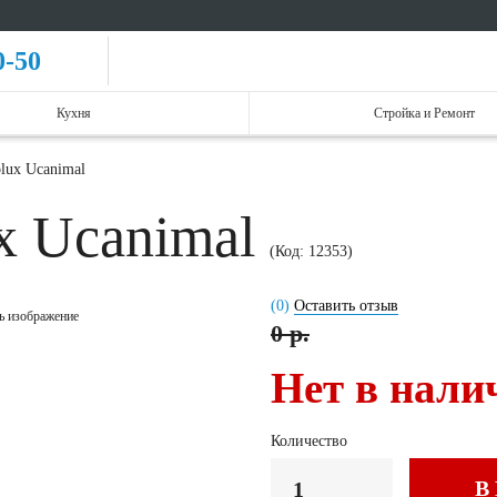
0-50
Кухня
Стройка и Ремонт
olux Ucanimal
ux Ucanimal
(Код:
12353
)
(0)
Оставить отзыв
ь изображение
0 р.
Нет в нали
Количество
В