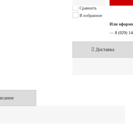
Сравнить
В избранное
Или оформит
—
8 (029) 1
Доставка
исание