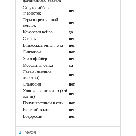
добавлением латекса
Струтофайбер
нет
(периотек)
Термоскрепленный
нет
войлок
Кокосовая койра
да
Сизаль
нет
Вязкоэластичная пена
нет
Синтепон
нет
Холлофайбер
нет
Мебельная сетка
да
Лекан (льняное
нет
полотно)
Спанбонд
нет
Хлопковое полотно (х/б
нет
ватин)
Полушерстяной ватин
нет
Конский волос
нет
Водоросли
нет
Чехол