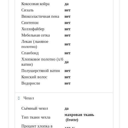
Кокосовая койра
да
Сизаль
нет
Вязкоэластичная пена
нет
Синтепон
нет
Холлофайбер
нет
Мебельная сетка
нет
Лекан (льняное
нет
полотно)
Спанбонд
нет
Хлопковое полотно (х/б
да
ватин)
Полушерстяной ватин
нет
Конский волос
нет
Водоросли
нет
Чехол
Съёмный чехол
да
махровая ткань
Тип ткани чехла
(frotte)
Процент хлопка в