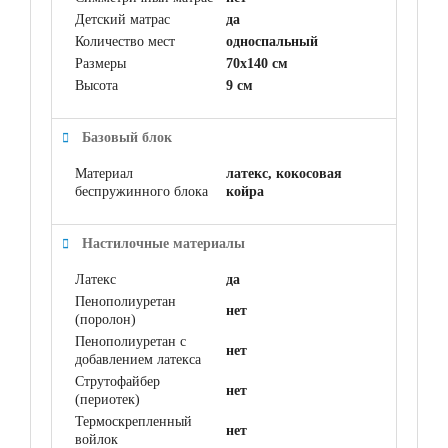
Детский матрас
да
Количество мест
односпальный
Размеры
70x140 см
Высота
9 см
Базовый блок
Материал
латекс, кокосовая
беспружинного блока
койра
Настилочные материалы
Латекс
да
Пенополиуретан
нет
(поролон)
Пенополиуретан с
нет
добавлением латекса
Струтофайбер
нет
(периотек)
Термоскрепленный
нет
войлок