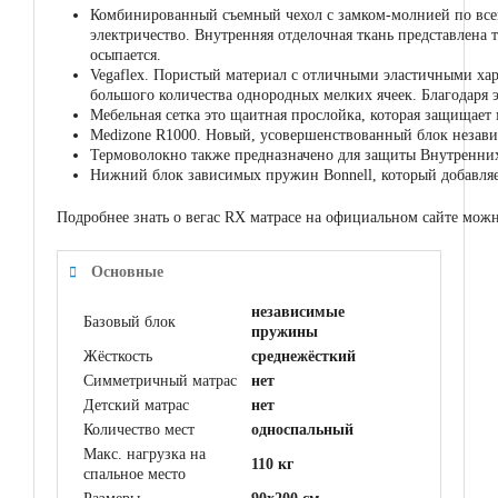
Комбинированный съемный чехол с замком-молнией по всему
электричество. Внутренняя отделочная ткань представлена 
осыпается.
Vegaflex. Пористый материал с отличными эластичными хар
большого количества однородных мелких ячеек. Благодаря 
Мебельная сетка это щаитная прослойка, которая защищает
Medizone R1000. Новый, усовершенствованный блок незави
Термоволокно также предназначено для защиты Внутренних 
Нижний блок зависимых пружин Bonnell, который добавляет
Подробнее знать о вегас RX матрасе на официальном сайте можн
Основные
независимые
Базовый блок
пружины
Жёсткость
среднежёсткий
Симметричный матрас
нет
Детский матрас
нет
Количество мест
односпальный
Макс. нагрузка на
110 кг
спальное место