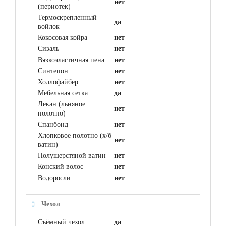
нет
(периотек)
Термоскрепленный
да
войлок
Кокосовая койра
нет
Сизаль
нет
Вязкоэластичная пена
нет
Синтепон
нет
Холлофайбер
нет
Мебельная сетка
да
Лекан (льняное
нет
полотно)
Спанбонд
нет
Хлопковое полотно (х/б
нет
ватин)
Полушерстяной ватин
нет
Конский волос
нет
Водоросли
нет
Чехол
Съёмный чехол
да