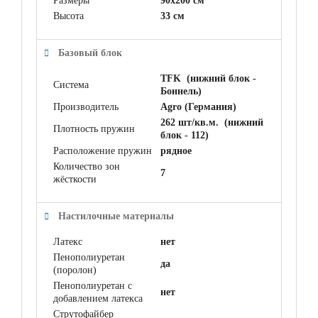
Размеры
90x200 см
Высота
33 см
Базовый блок
TFK (нижний блок -
Система
Боннель)
Производитель
Agro (Германия)
262 шт/кв.м. (нижний
Плотность пружин
блок - 112)
Расположение пружин
рядное
Количество зон
7
жёсткости
Настилочные материалы
Латекс
нет
Пенополиуретан
да
(поролон)
Пенополиуретан с
нет
добавлением латекса
Струтофайбер