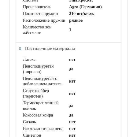
Система
Smartpocket
Производитель
Agro (Германия)
Плотность пружин
210 шт/кв.м.
Расположение пружин
рядное
Количество зон
1
жёсткости
Настилочные материалы
Латекс
нет
Пенополиуретан
да
(поролон)
Пенополиуретан с
нет
добавлением латекса
Струтофайбер
нет
(периотек)
Термоскрепленный
да
войлок
Кокосовая койра
да
Сизаль
нет
Вязкоэластичная пена
нет
Синтепон
нет