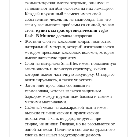
сжимается/разжимается отдельно, они лучше
запоминают изгибы человека на них лежащего.
Каждый пружинный элемент имеет свой
собственный чехольчик из спанбонда. Так что
если у вас имеются проблемы со спиной, то вам
стоит
купить матрас ортопедический vegas
flash. В Минске
доставка недорогая.
Жёсткий слой из кокосовой койры: полностью
натуральный материл, который изготавливается
методом прессовки кокосовых волокон, которые
имеют латексную пропитку.
Слой из материала Smartflex имеет повышенную
эластичность и пористую структуру, ячейки
которой имеют частичную закупорку. Отсюда её
вентилируемость, а также упругость.
Затем идёт прослойка состоящая из
термоволока, которая является защитным
барьером между пружинным блоком и самими
мягкими материалами.
Съёмный чехол из жаккардовой ткани имеет
высокие гигиенические и практические
показатели. Ткань не деформируется при
стирке, не линяет. Гладкая, но не рассыпается от
одной затяжки. Наличие в составе натурального
хлопка повышает воздухопроницаемость