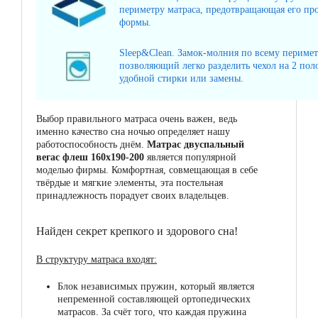
периметру матраса, предотвращающая его пр
формы.
Sleep&Clean. Замок-молния по всему перимет
позволяющий легко разделить чехол на 2 поло
удобной стирки или замены.
Выбор правильного матраса очень важен, ведь
именно качество сна ночью определяет нашу
работоспособность днём.
Матрас двуспальный
вегас флеш 160x190-200
является популярной
моделью фирмы. Комфортная, совмещающая в себе
твёрдые и мягкие элементы, эта постельная
принадлежность порадует своих владельцев.
Найден секрет крепкого и здорового сна!
В структуру матраса входят:
Блок независимых пружин, который является
непременной составляющей ортопедических
матрасов. За счёт того, что каждая пружина