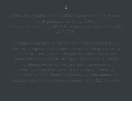
ООО «ТрансТоргБизнес», 246050, Гомельская обл., г. Гомель,
ул. Жарковского, д. 11, оф. 1-64/3.
В торговом реестре с 28.03.2014, № регистрации 160331, УНП
490563798.
Указанные контакты являются в том числе контактами для
связи по вопросам обращения покупателей о нарушении их
прав. Лицо, уполномоченное рассматривать обращения
покупателей о нарушении их прав - Барсуков А. А. Номер
телефона работников местных исполнительных и
распорядительных органов по месту государственной
регистрации ООО «TрaнcТopгБизнec», уполномоченных
рассматривать обращения покупателей: +375 (232) 34-77-35.