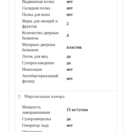
Выдвижная полка
нет
Складная полка
нет
Полка для вина
нет
Ящик для овощей и
2
фруктов
Количество дверных
4
балконов
Материал дверных
пластик
балконов
Лоток для яиц
да
Суперохлаждение
да
Ионизация
нет
Антибактериальный
нет
фильтр
Морозильная камера
Мощность
15 кг/сутки
замораживания
Суперзаморозка
да
Генератор льда
нет
Освещение