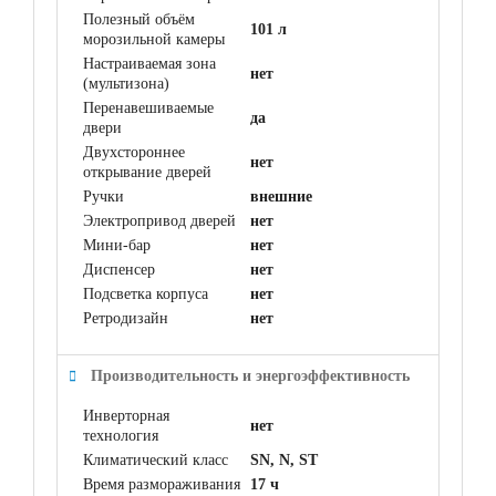
Полезный объём
101 л
морозильной камеры
Настраиваемая зона
нет
(мультизона)
Перенавешиваемые
да
двери
Двухстороннее
нет
открывание дверей
Ручки
внешние
Электропривод дверей
нет
Мини-бар
нет
Диспенсер
нет
Подсветка корпуса
нет
Ретродизайн
нет
Производительность и энергоэффективность
Инверторная
нет
технология
Климатический класс
SN, N, ST
Время размораживания
17 ч