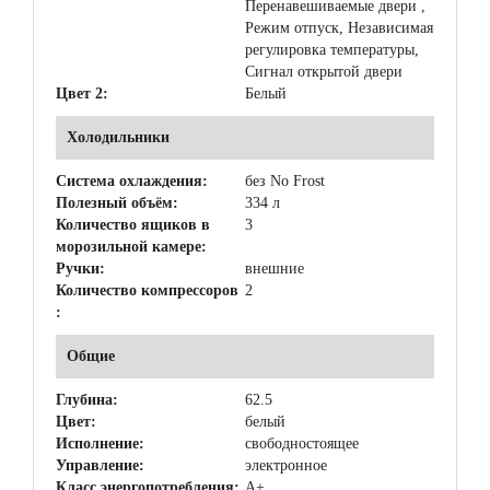
Перенавешиваемые двери ,
Режим отпуск, Независимая
регулировка температуры,
Сигнал открытой двери
Цвет 2:
Белый
Холодильники
Система охлаждения:
без No Frost
Полезный объём:
334 л
Количество ящиков в
3
морозильной камере:
Ручки:
внешние
Количество компрессоров
2
:
Общие
Глубина:
62.5
Цвет:
белый
Исполнение:
свободностоящее
Управление:
электронное
Класс энергопотребления:
A+