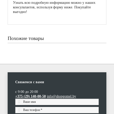
Узнать всю подробную информацию можно у наших
консультантов, используя форму ниже. Покупайте
выгодно!
Похожие товары
Свяжемся с вами
с 9:00 до 20:00
Холодильник-морозильник Atlant ХМ 4024-000
Холодильник-морозильник Atlant ХМ 4724-100
Холодильник ATLANT ХМ 4724-101
+375 (29) 140-00-50
info@shopgomel.by
(0)
(0)
(0)
|
|
|
0 р.
0 р.
0 р.