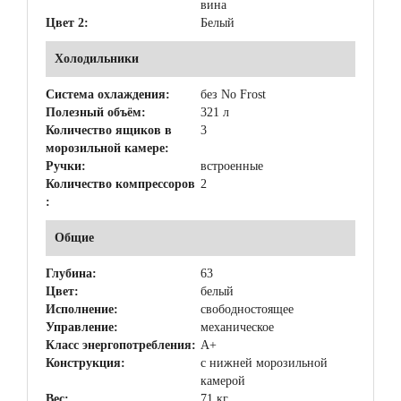
вина
Цвет 2:
Белый
Холодильники
Система охлаждения:
без No Frost
Полезный объём:
321 л
Количество ящиков в
3
морозильной камере:
Ручки:
встроенные
Количество компрессоров
2
:
Общие
Глубина:
63
Цвет:
белый
Исполнение:
свободностоящее
Управление:
механическое
Класс энергопотребления:
A+
Конструкция:
с нижней морозильной
камерой
Вес:
71 кг