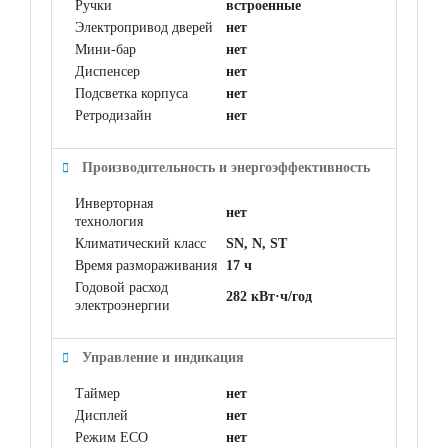
Ручки
встроенные
Электропривод дверей
нет
Мини-бар
нет
Диспенсер
нет
Подсветка корпуса
нет
Ретродизайн
нет
Производительность и энергоэффективность
Инверторная
нет
технология
Климатический класс
SN, N, ST
Время размораживания
17 ч
Годовой расход
282 кВт·ч/год
электроэнергии
Управление и индикация
Таймер
нет
Дисплей
нет
Режим ECO
нет