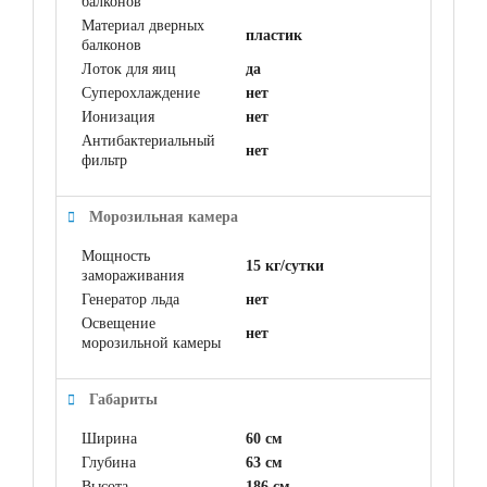
балконов
Материал дверных
пластик
балконов
Лоток для яиц
да
Суперохлаждение
нет
Ионизация
нет
Антибактериальный
нет
фильтр
Морозильная камера
Мощность
15 кг/сутки
замораживания
Генератор льда
нет
Освещение
нет
морозильной камеры
Габариты
Ширина
60 см
Глубина
63 см
Высота
186 см