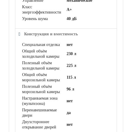
Управление
механическое
Класс
A+
энергоэффективности
Уровень шума
40 дБ
Конструкция и вместимость
Специальная отделка
нет
Общий объём
230 л
холодильной камеры
Полезный объём
225 л
холодильной камеры
Общий объём
115 л
морозильной камеры
Полезный объём
96 л
морозильной камеры
Настраиваемая зона
нет
(мультизона)
Перенавешиваемые
да
двери
Двухстороннее
нет
открывание дверей