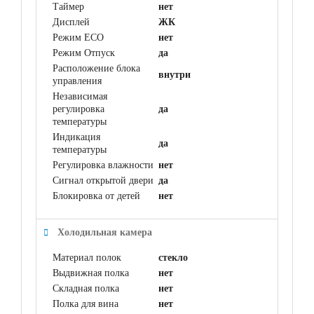
Таймер
нет
Дисплей
ЖК
Режим ECO
нет
Режим Отпуск
да
Расположение блока
внутри
управления
Независимая
регулировка
да
температуры
Индикация
да
температуры
Регулировка влажности
нет
Сигнал открытой двери
да
Блокировка от детей
нет
Холодильная камера
Материал полок
стекло
Выдвижная полка
нет
Складная полка
нет
Полка для вина
нет