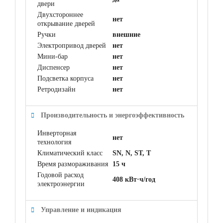
двери
Двухстороннее
нет
открывание дверей
Ручки
внешние
Электропривод дверей
нет
Мини-бар
нет
Диспенсер
нет
Подсветка корпуса
нет
Ретродизайн
нет
Производительность и энергоэффективность
Инверторная
нет
технология
Климатический класс
SN, N, ST, T
Время размораживания
15 ч
Годовой расход
408 кВт·ч/год
электроэнергии
Управление и индикация