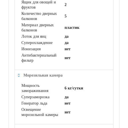
Ящик для овощей и
2
фруктов
Количество дверных
5
балконов
Материал дверных
пластик
балконов
Лоток для яиц
да
Суперохлаждение
да
Ионизация
нет
Антибактериальный
нет
фильтр
Морозильная камера
Мощность
6 кг/сутки
замораживания
Суперзаморозка
да
Генератор льда
нет
Освещение
нет
морозильной камеры