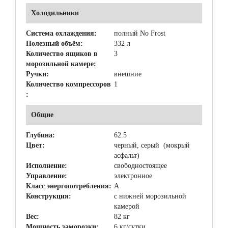
Холодильники
Система охлаждения:
полный No Frost
Полезный объём:
332 л
Количество ящиков в
3
морозильной камере:
Ручки:
внешние
Количество компрессоров
1
:
Общие
Глубина:
62.5
Цвет:
черный, серый (мокрый
асфальт)
Исполнение:
свободностоящее
Управление:
электронное
Класс энергопотребления:
A
Конструкция:
с нижней морозильной
камерой
Вес:
82 кг
Мощность заморозки:
6 кг/сутки