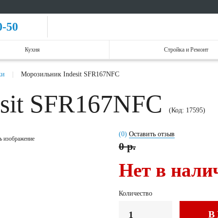
0-50
Кухня
Стройка и Ремонт
ки
Морозильник Indesit SFR167NFC
esit SFR167NFC
(Код:
17595
)
(0)
Оставить отзыв
ь изображение
0 р.
Нет в нали
Количество
В