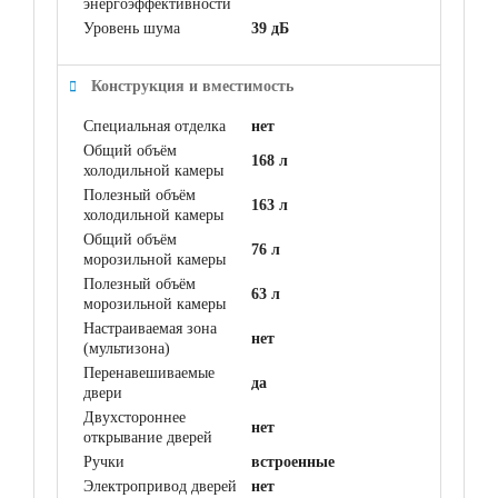
энергоэффективности
Уровень шума
39 дБ
Конструкция и вместимость
Специальная отделка
нет
Общий объём
168 л
холодильной камеры
Полезный объём
163 л
холодильной камеры
Общий объём
76 л
морозильной камеры
Полезный объём
63 л
морозильной камеры
Настраиваемая зона
нет
(мультизона)
Перенавешиваемые
да
двери
Двухстороннее
нет
открывание дверей
Ручки
встроенные
Электропривод дверей
нет