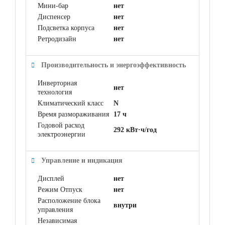
Мини-бар
нет
Диспенсер
нет
Подсветка корпуса
нет
Ретродизайн
нет
Производительность и энергоэффективность
Инверторная
нет
технология
Климатический класс
N
Время размораживания
17 ч
Годовой расход
292 кВт·ч/год
электроэнергии
Управление и индикация
Дисплей
нет
Режим Отпуск
нет
Расположение блока
внутри
управления
Независимая