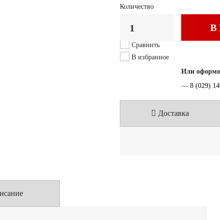
Количество
В
Сравнить
В избранное
Или оформит
—
8 (029) 1
Доставка
исание