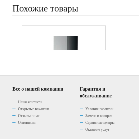
Похожие товары
Все о нашей компании
Гарантия и
обслуживание
Наши контакты
Открытые вакансии
Условия гарантии
Отзывы о нас
Замена и возврат
Кухонная вытяжка Elica Spot
Кухонная вытяжка Elica Filo
Вытяжка TEKA DH 685 T
Кухонная вытяжка Elica
Оптовикам
Сервисные центры
Plus IX/A/90 (PRF0097373)
Stripe BL/A/60/LX
IX/A/60
Оказание услуг
(0)
|
(PRF0100990)