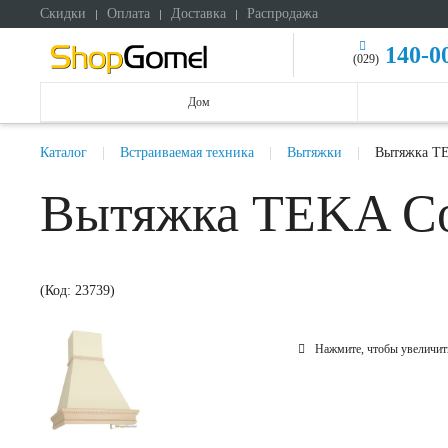
Скидки
Оплата
Доставка
Распродажа
140-0
(029)
Дом
Каталог
Встраиваемая техника
Вытяжки
Вытяжка TE
Вытяжка TEKA Co
(Код:
23739
)
Нажмите, чтобы увеличит