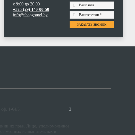
с 9:00 до 20:00
+375 (29) 140-00-50
info@shopgomel.by
ЗАКАЗАТЬ ЗВОНОК
 оф. 1-64/3.
.
шении их прав. Лицо, уполномоченное
ков местных исполнительных и