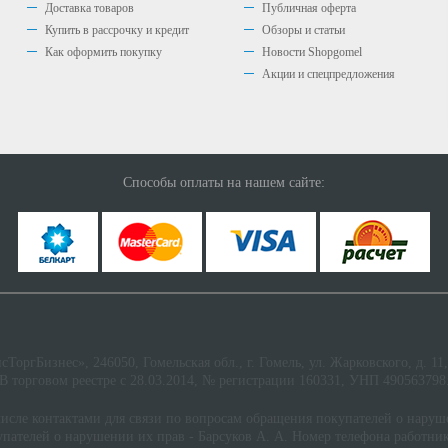
Доставка товаров
Публичная оферта
Купить в рассрочку и кредит
Обзоры и статьи
Как оформить покупку
Новости Shopgomel
Акции и спецпредложения
Способы оплаты на нашем сайте:
оргБизнес», 246050, Гомельская обл., г. Гомель, ул. Жарковского, д. 11,
В торговом реестре с 28.03.2014, № регистрации 160331, УНП 490563798
числе контактами для связи по вопросам обращения покупателей о нару
упателей о нарушении их прав - Барсуков А. А. Номер телефона работни