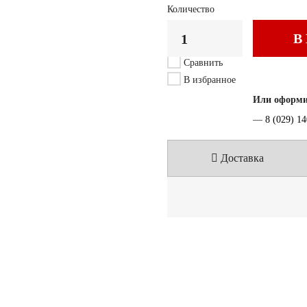
Количество
В
Сравнить
В избранное
Или оформит
—
8 (029) 1
Доставка