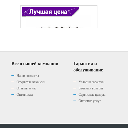
Все о нашей компании
Гарантия и
обслуживание
Наши контакты
Открытые вакансии
Условия гарантии
Отзывы о нас
Замена и возврат
Варочная панель Gefest 1210
Варочная панель Gefest 1210
Варочная панель Gefest 1210
Оптовикам
Сервисные центры
К2
К4
К7
Оказание услуг
(0)
(0)
(0)
|
|
|
0 р.
0 р.
0 р.