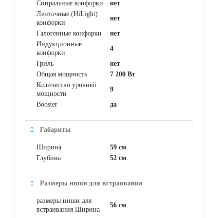
Спиральные конфорки
нет
Ленточные (HiLight)
нет
конфорки
Галогенные конфорки
нет
Индукционные
4
конфорки
Гриль
нет
Общая мощность
7 200 Вт
Количество уровней
9
мощности
Booster
да
Габариты
Ширина
59 см
Глубина
52 см
Размеры ниши для встраивания
размеры ниши для
56 см
встраивания Ширина