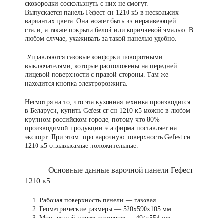
сковородки соскользнуть с них не смогут.
Выпускается панель Гефест сн 1210 к5 в нескольких
вариантах цвета. Она может быть из нержавеющей
стали, а также покрыта белой или коричневой эмалью. В
любом случае, ухаживать за такой панелью удобно.
Управляются газовые конфорки поворотными
выключателями, которые расположены на передней
лицевой поверхности с правой стороны. Там же
находится кнопка электророзжига.
Несмотря на то, что эта кухонная техника производится
в Беларуси, купить Gefest сг сн 1210 к5 можно в любом
крупном российском городе, потому что 80%
производимой продукции эта фирма поставляет на
экспорт. При этом про варочную поверхность Gefest сн
1210 к5 отзывысамые положительные.
Основные данные варочной панели Гефест
1210 к5
Рабочая поверхность панели — газовая.
Геометрические размеры — 520х590х105 мм.
Монтажный проем размером — 494х554 мм.