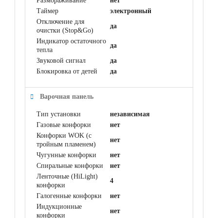
Размораживание
нет
Таймер
электронный
Отключение для
да
очистки (Stop&Go)
Индикатор остаточного
да
тепла
Звуковой сигнал
да
Блокировка от детей
да
Варочная панель
Тип установки
независимая
Газовые конфорки
нет
Конфорки WOK (с
нет
тройным пламенем)
Чугунные конфорки
нет
Спиральные конфорки
нет
Ленточные (HiLight)
4
конфорки
Галогенные конфорки
нет
Индукционные
нет
конфорки