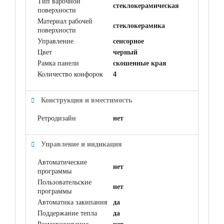
Тип варочной
стеклокерамическая
поверхности
Материал рабочей
cтеклокерамика
поверхности
Управление
сенсорное
Цвет
черный
Рамка панели
скошенные края
Количество конфорок
4
Конструкция и вместимость
Ретродизайн
нет
Управление и индикация
Автоматические
нет
программы
Пользовательские
нет
программы
Автоматика закипания
да
Поддержание тепла
да