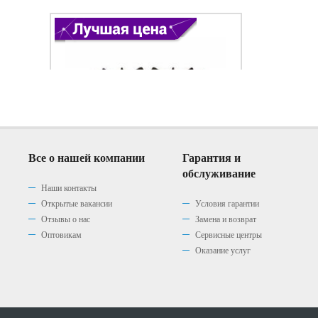
Все о нашей компании
Гарантия и
обслуживание
Наши контакты
Открытые вакансии
Условия гарантии
Отзывы о нас
Замена и возврат
Варочная панель Gefest 1210
Варочная панель Gefest 1210
Варочная панель Gefest 1210
Оптовикам
Сервисные центры
К2
К4
К7
Оказание услуг
(0)
(0)
(0)
|
|
|
0 р.
0 р.
0 р.