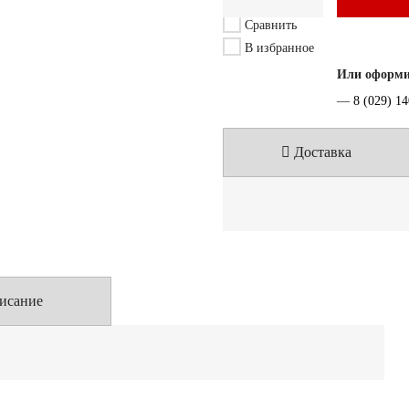
Сравнить
В избранное
Или оформит
—
8 (029) 1
Доставка
исание