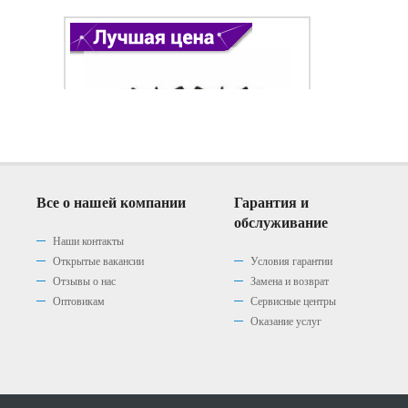
Все о нашей компании
Гарантия и
обслуживание
Наши контакты
Открытые вакансии
Условия гарантии
Отзывы о нас
Замена и возврат
Варочная панель Gefest 1210
Варочная панель Gefest 1210
Варочная панель Gefest 1210
Оптовикам
Сервисные центры
К2
К4
К7
Оказание услуг
(0)
(0)
(0)
|
|
|
0 р.
0 р.
0 р.