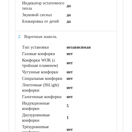
Индикатор остаточного
да
тепла
Звуковой сигнал
да
Блокировка от детей
да
Варочная панель
Тип установки
независимая
Газовые конфорки
нет
Конфорки WOK (с
нет
тройным пламенем)
Чугунные конфорки
нет
Спиральные конфорки
нет
Ленточные (HiLight)
нет
конфорки
Галогенные конфорки
нет
Индукционные
5
конфорки
Двухуровневые
1
конфорки
Трёхуровневые
нет