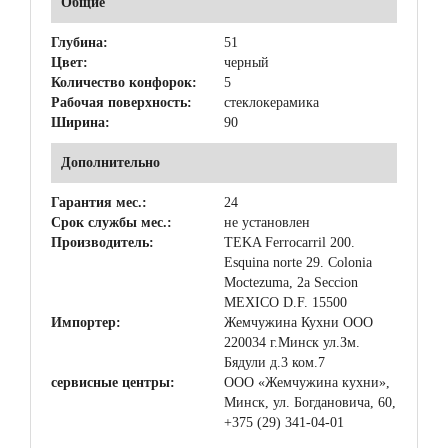
Общие
Глубина:
51
Цвет:
черный
Количество конфорок:
5
Рабочая поверхность:
стеклокерамика
Ширина:
90
Дополнительно
Гарантия мес.:
24
Срок службы мес.:
не установлен
Производитель:
TEKA Ferrocarril 200.
Esquina norte 29. Colonia
Moctezuma, 2a Seccion
MEXICO D.F. 15500
Импортер:
Жемчужина Кухни ООО
220034 г.Минск ул.Зм.
Бядули д.3 ком.7
сервисные центры:
ООО «Жемчужина кухни»,
Минск, ул. Богдановича, 60,
+375 (29) 341-04-01