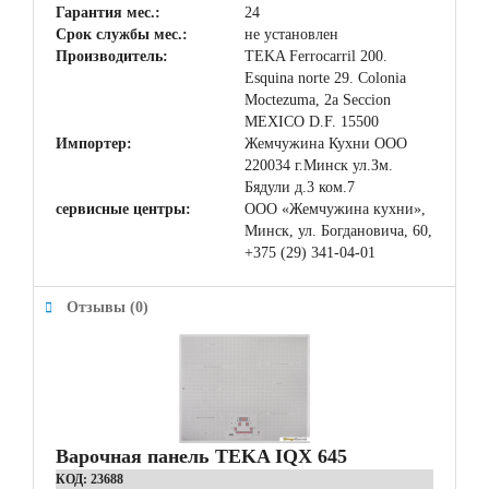
Гарантия мес.:
24
Срок службы мес.:
не установлен
Производитель:
TEKA Ferrocarril 200.
Esquina norte 29. Colonia
Moctezuma, 2a Seccion
MEXICO D.F. 15500
Импортер:
Жемчужина Кухни ООО
220034 г.Минск ул.Зм.
Бядули д.3 ком.7
сервисные центры:
ООО «Жемчужина кухни»,
Минск, ул. Богдановича, 60,
+375 (29) 341-04-01
Отзывы (0)
Варочная панель TEKA IQX 645
КОД:
23688