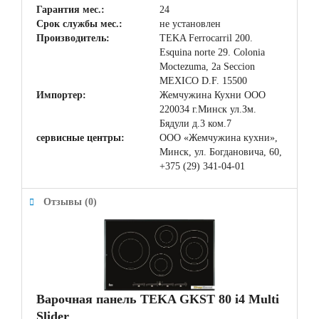
Гарантия мес.:
24
Срок службы мес.:
не установлен
Производитель:
TEKA Ferrocarril 200.
Esquina norte 29. Colonia
Moctezuma, 2a Seccion
MEXICO D.F. 15500
Импортер:
Жемчужина Кухни ООО
220034 г.Минск ул.Зм.
Бядули д.3 ком.7
сервисные центры:
ООО «Жемчужина кухни»,
Минск, ул. Богдановича, 60,
+375 (29) 341-04-01
Отзывы (0)
Варочная панель TEKA GKST 80 i4 Multi
Slider