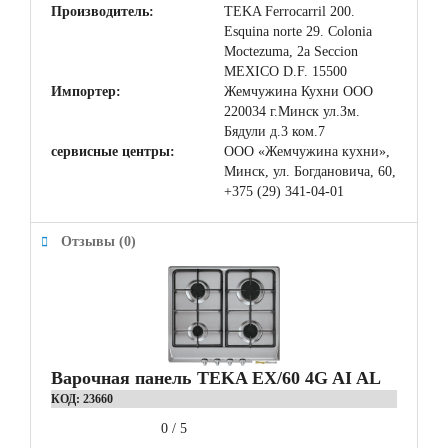
Производитель:
TEKA Ferrocarril 200.
Esquina norte 29. Colonia
Moctezuma, 2a Seccion
MEXICO D.F. 15500
Импортер:
Жемчужина Кухни ООО
220034 г.Минск ул.Зм.
Бядули д.3 ком.7
сервисные центры:
ООО «Жемчужина кухни»,
Минск, ул. Богдановича, 60,
+375 (29) 341-04-01
Отзывы (0)
Варочная панель TEKA EX/60 4G AI AL
КОД:
23660
0
/
5