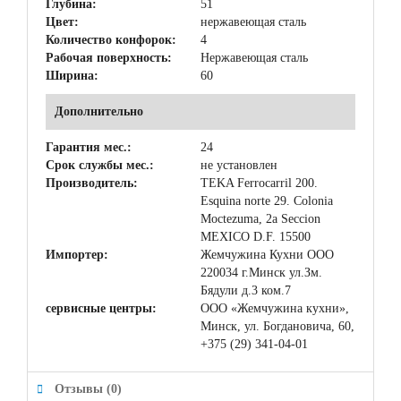
Глубина:
51
Цвет:
нержавеющая сталь
Количество конфорок:
4
Рабочая поверхность:
Нержавеющая сталь
Ширина:
60
Дополнительно
Гарантия мес.:
24
Срок службы мес.:
не установлен
Производитель:
TEKA Ferrocarril 200.
Esquina norte 29. Colonia
Moctezuma, 2a Seccion
MEXICO D.F. 15500
Импортер:
Жемчужина Кухни ООО
220034 г.Минск ул.Зм.
Бядули д.3 ком.7
сервисные центры:
ООО «Жемчужина кухни»,
Минск, ул. Богдановича, 60,
+375 (29) 341-04-01
Отзывы (0)