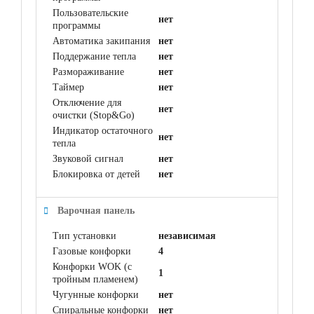
Пользовательские
нет
программы
Автоматика закипания
нет
Поддержание тепла
нет
Размораживание
нет
Таймер
нет
Отключение для
нет
очистки (Stop&Go)
Индикатор остаточного
нет
тепла
Звуковой сигнал
нет
Блокировка от детей
нет
Варочная панель
Тип установки
независимая
Газовые конфорки
4
Конфорки WOK (с
1
тройным пламенем)
Чугунные конфорки
нет
Спиральные конфорки
нет