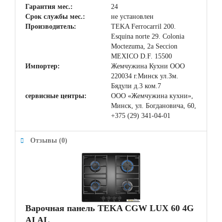
Гарантия мес.:
24
Срок службы мес.:
не установлен
Производитель:
TEKA Ferrocarril 200.
Esquina norte 29. Colonia
Moctezuma, 2a Seccion
MEXICO D.F. 15500
Импортер:
Жемчужина Кухни ООО
220034 г.Минск ул.Зм.
Бядули д.3 ком.7
сервисные центры:
ООО «Жемчужина кухни»,
Минск, ул. Богдановича, 60,
+375 (29) 341-04-01
Отзывы (0)
Варочная панель TEKA CGW LUX 60 4G
AI AL