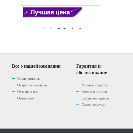
Все о нашей компании
Гарантия и
обслуживание
Наши контакты
Открытые вакансии
Условия гарантии
Отзывы о нас
Замена и возврат
Варочная панель Gefest 1210
Варочная панель Gefest 1210
Варочная панель Gefest 1210
Оптовикам
Сервисные центры
К2
К4
К7
Оказание услуг
(0)
(0)
(0)
|
|
|
0 р.
0 р.
0 р.