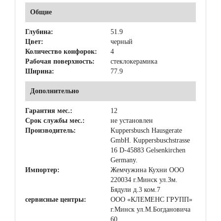
Общие
Глубина:
51.9
Цвет:
черный
Количество конфорок:
4
Рабочая поверхность:
стеклокерамика
Ширина:
77.9
Дополнительно
Гарантия мес.:
12
Срок службы мес.:
не установлен
Производитель:
Kuppersbusch Hausgerate
GmbH. Kuppersbuschstrasse
16 D-45883 Gelsenkirchen
Germany.
Импортер:
Жемчужина Кухни ООО
220034 г.Минск ул.Зм.
Бядули д.3 ком.7
сервисные центры:
ООО «КЛЕМЕНС ГРУПП»
г.Минск ул.М.Богдановича
60