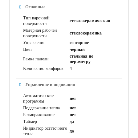
Основные
Тип варочной
стеклокерамическая
поверхности
Материал рабочей
cтеклокерамика
поверхности
Управление
сенсорное
Цвет
черный
стальная по
Рамка панели
периметру
Количество конфорок
4
Управление и индикация
Автоматические
нет
программы
Поддержание тепла
нет
Размораживание
нет
Таймер
да
Индикатор остаточного
да
тепла