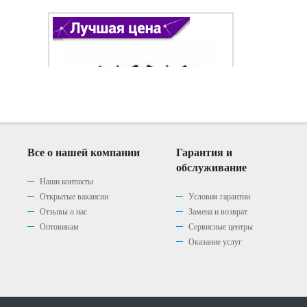
Все о нашей компании
Гарантия и
обслуживание
Наши контакты
Открытые вакансии
Условия гарантии
Отзывы о нас
Замена и возврат
Варочная панель Gefest 1210
Варочная панель Gefest 1210
Варочная панель Gefest 1210
Оптовикам
Сервисные центры
К2
К4
К7
Оказание услуг
(0)
(0)
(0)
|
|
|
0 р.
0 р.
0 р.