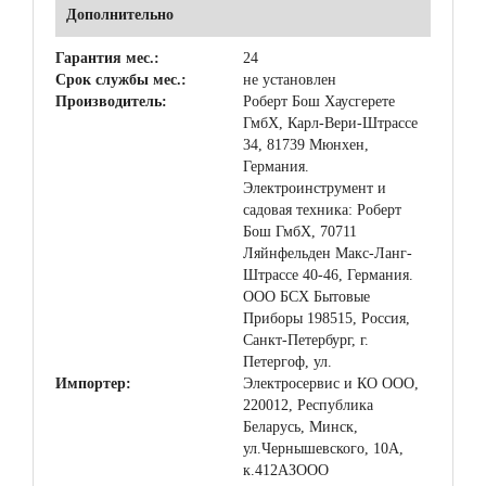
Дополнительно
Гарантия мес.:
24
Срок службы мес.:
не установлен
Производитель:
Роберт Бош Хаусгерете
ГмбХ, Карл-Вери-Штрассе
34, 81739 Мюнхен,
Германия.
Электроинструмент и
садовая техника: Роберт
Бош ГмбХ, 70711
Ляйнфельден Макс-Ланг-
Штрассе 40-46, Германия.
ООО БСХ Бытовые
Приборы 198515, Россия,
Санкт-Петербург, г.
Петергоф, ул.
Импортер:
Электросервис и КО ООО,
220012, Республика
Беларусь, Минск,
ул.Чернышевского, 10А,
к.412АЗООО