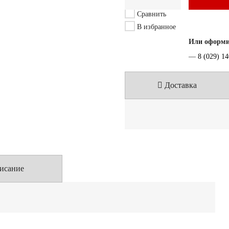
Сравнить
В избранное
Или оформит
—
8 (029) 1
Доставка
исание