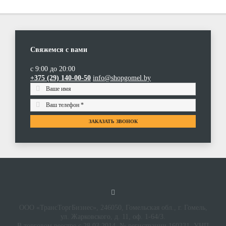
Свяжемся с вами
с 9:00 до 20:00
+375 (29) 140-00-50
info@shopgomel.by
ЗАКАЗАТЬ ЗВОНОК
ООО «ТрансТоргБизнес», 246050, Гомельская обл., г. Гомель,
ул. Жарковского, д. 11, оф. 1-64/3.
В торговом реестре с 28.03.2014, № регистрации 160331, УНП