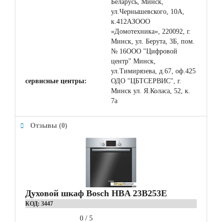
Беларусь, Минск,
ул.Чернышевского, 10А,
к.412АЗООО
«Домотехника», 220092, г.
Минск, ул. Берута, 3Б, пом.
№ 16ООО "Цифровой
центр" Минск,
ул.Тимирязева, д.67, оф.425
сервисные центры:
ОДО "ЦБТСЕРВИС", г.
Минск ул. Я.Коласа, 52, к.
7а
Отзывы (0)
Духовой шкаф Bosch HBA 23B253E
КОД:
3447
0
/
5