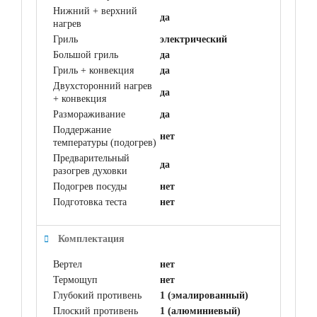
Нижний + верхний
да
нагрев
Гриль
электрический
Большой гриль
да
Гриль + конвекция
да
Двухсторонний нагрев
да
+ конвекция
Размораживание
да
Поддержание
нет
температуры (подогрев)
Предварительный
да
разогрев духовки
Подогрев посуды
нет
Подготовка теста
нет
Комплектация
Вертел
нет
Термощуп
нет
Глубокий противень
1 (эмалированный)
Плоский противень
1 (алюминиевый)