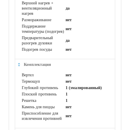
Верхний нагрев +
вентиляционный
да
нагрев
Размораживание
нет
Поддержание
нет
температуры (подогрев)
Предварительный
да
разогрев духовки
Подогрев посуды
нет
Комплектация
Вертел
нет
Термощуп
нет
Глубокий противень
1 (эмалированный)
Плоский противень
1
Решетка
1
Камень для пиццы
нет
Приспособление для
нет
извлечения противней