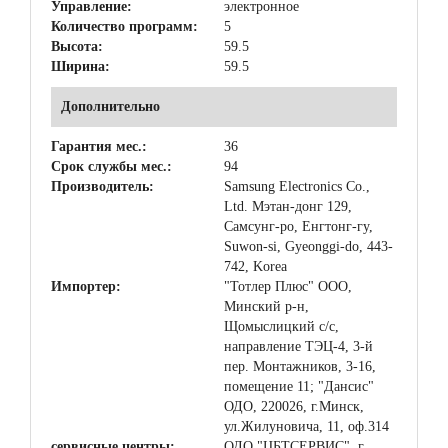
Управление:
электронное
Количество программ:
5
Высота:
59.5
Ширина:
59.5
Дополнительно
Гарантия мес.:
36
Срок службы мес.:
94
Производитель:
Samsung Electronics Co.,
Ltd. Мэтан-донг 129,
Самсунг-ро, Енгтонг-гу,
Suwon-si, Gyeonggi-do, 443-
742, Korea
Импортер:
"Тотлер Плюс" ООО,
Минский р-н,
Щомыслицкий с/с,
направление ТЭЦ-4, 3-й
пер. Монтажников, 3-16,
помещение 11; "Дансис"
ОДО, 220026, г.Минск,
ул.Жилуновича, 11, оф.314
сервисные центры:
ОДО "ЦБТСЕРВИС", г.