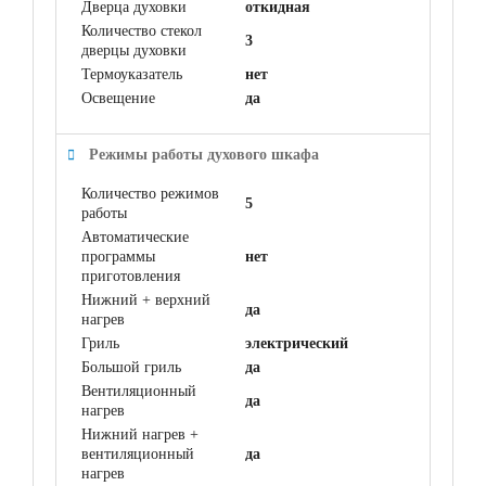
Дверца духовки
откидная
Количество стекол
3
дверцы духовки
Термоуказатель
нет
Освещение
да
Режимы работы духового шкафа
Количество режимов
5
работы
Автоматические
программы
нет
приготовления
Нижний + верхний
да
нагрев
Гриль
электрический
Большой гриль
да
Вентиляционный
да
нагрев
Нижний нагрев +
вентиляционный
да
нагрев