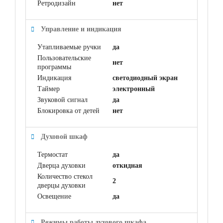
Ретродизайн
нет
Управление и индикация
Утапливаемые ручки
да
Пользовательские
нет
программы
Индикация
светодиодный экран
Таймер
электронный
Звуковой сигнал
да
Блокировка от детей
нет
Духовой шкаф
Термостат
да
Дверца духовки
откидная
Количество стекол
2
дверцы духовки
Освещение
да
Режимы работы духового шкафа