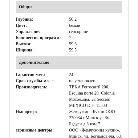
Общие
Глубина:
56.2
Цвет:
белый
Управление:
сенсорное
Количество программ:
7
Высота:
59.5
Ширина:
59.5
Дополнительно
Гарантия мес.:
24
Срок службы мес.:
не установлен
Производитель:
TEKA Ferrocarril 200.
Esquina norte 29. Colonia
Moctezuma, 2a Seccion
MEXICO D.F. 15500
Импортер:
Жемчужина Кухни ООО
220034 г.Минск ул.Зм.
Бядули д.3 ком.7
сервисные центры:
ООО «Жемчужина кухни»,
Минск, ул. Богдановича, 60,