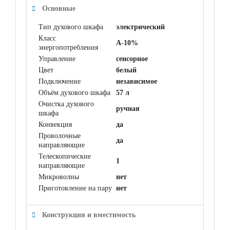
Основные
Тип духового шкафа
электрический
Класс
A-10%
энергопотребления
Управление
сенсорное
Цвет
белый
Подключение
независимое
Объём духового шкафа
57 л
Очистка духового
ручная
шкафа
Конвекция
да
Проволочные
да
направляющие
Телескопические
1
направляющие
Микроволны
нет
Приготовление на пару
нет
Конструкция и вместимость