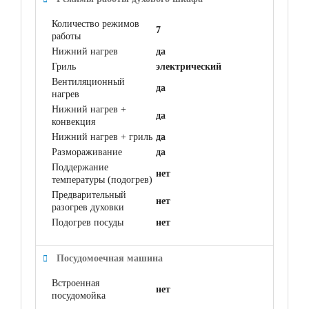
Количество режимов
7
работы
Нижний нагрев
да
Гриль
электрический
Вентиляционный
да
нагрев
Нижний нагрев +
да
конвекция
Нижний нагрев + гриль
да
Размораживание
да
Поддержание
нет
температуры (подогрев)
Предварительный
нет
разогрев духовки
Подогрев посуды
нет
Посудомоечная машина
Встроенная
нет
посудомойка