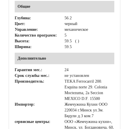
Общие
Глубина:
56.2
Цвет:
черный
Управление:
механическое
Количество программ:
5
Высота:
59.5 ( )
Ширина:
59.5
Дополнительно
Гарантия мес.:
24
Срок службы мес.:
не установлен
Производитель:
TEKA Ferrocarril 200.
Esquina norte 29. Colonia
Moctezuma, 2a Seccion
MEXICO D.F. 15500
Импортер:
Жемчужина Кухни ООО
220034 г.Минск ул.Зм.
Бядули д.3 ком.7
сервисные центры:
ООО «Жемчужина кухни»,
Минск, ул. Богдановича, 60,