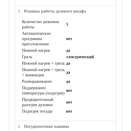
Режимы работы духового шкафа
Количество режимов
5
работы
Автоматические
программы
нет
приготовления
Нижний нагрев
да
Гриль
электрический
Нижний нагрев + гриль
да
Нижний нагрев + гриль
да
+ конвекция
Размораживание
да
Поддержание
нет
температуры (подогрев)
Предварительный
нет
разогрев духовки
Подогрев посуды
нет
Посудомоечная машина