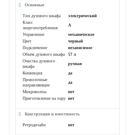
Основные
Тип духового шкафа
электрический
Класс
A
энергопотребления
Управление
механическое
Цвет
черный
Подключение
независимое
Объём духового шкафа
57 л
Очистка духового
ручная
шкафа
Конвекция
да
Проволочные
да
направляющие
Микроволны
нет
Приготовление на пару
нет
Конструкция и вместимость
Ретродизайн
нет