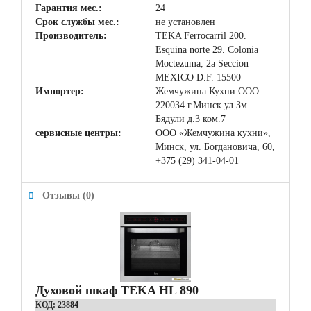
Гарантия мес.:
24
Срок службы мес.:
не установлен
Производитель:
TEKA Ferrocarril 200.
Esquina norte 29. Colonia
Moctezuma, 2a Seccion
MEXICO D.F. 15500
Импортер:
Жемчужина Кухни ООО
220034 г.Минск ул.Зм.
Бядули д.3 ком.7
сервисные центры:
ООО «Жемчужина кухни»,
Минск, ул. Богдановича, 60,
+375 (29) 341-04-01
Отзывы (0)
Духовой шкаф TEKA HL 890
КОД:
23884