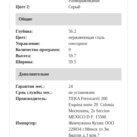
Размораживание
Цвет 2:
Серый
Общие
Глубина:
56.2
Цвет:
нержавеющая сталь
Управление:
сенсорное
Количество программ:
9
Высота:
59.7
Ширина:
59.5
Дополнительно
Гарантия мес.:
24
Срок службы мес.:
не установлен
Производитель:
TEKA Ferrocarril 200.
Esquina norte 29. Colonia
Moctezuma, 2a Seccion
MEXICO D.F. 15500
Импортер:
Жемчужина Кухни ООО
220034 г.Минск ул.Зм.
Бядули д.3 ком.7