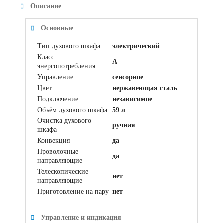
Описание
Основные
Тип духового шкафа
электрический
Класс
A
энергопотребления
Управление
сенсорное
Цвет
нержавеющая сталь
Подключение
независимое
Объём духового шкафа
59 л
Очистка духового
ручная
шкафа
Конвекция
да
Проволочные
да
направляющие
Телескопические
нет
направляющие
Приготовление на пару
нет
Управление и индикация