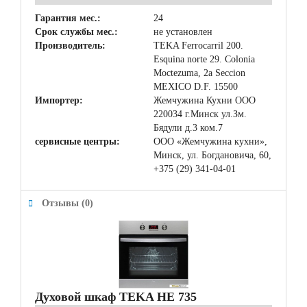
Гарантия мес.:
24
Срок службы мес.:
не установлен
Производитель:
TEKA Ferrocarril 200.
Esquina norte 29. Colonia
Moctezuma, 2a Seccion
MEXICO D.F. 15500
Импортер:
Жемчужина Кухни ООО
220034 г.Минск ул.Зм.
Бядули д.3 ком.7
сервисные центры:
ООО «Жемчужина кухни»,
Минск, ул. Богдановича, 60,
+375 (29) 341-04-01
Отзывы (0)
Духовой шкаф TEKA HE 735