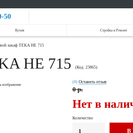
0-50
Кухня
Стройка и Ремонт
вой шкаф TEKA HE 715
EKA HE 715
(Код:
23865
)
(0)
Оставить отзыв
ь изображение
0 р.
Нет в нали
Количество
В