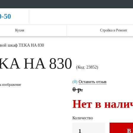
0-50
Кухня
Стройка и Ремонт
вой шкаф TEKA HA 830
EKA HA 830
(Код:
23852
)
(0)
Оставить отзыв
ь изображение
0 р.
Нет в нали
Количество
В