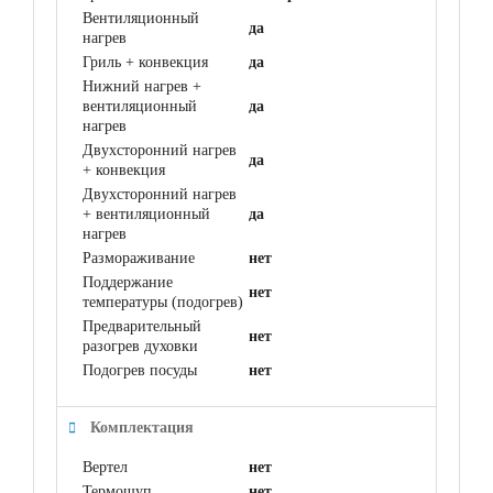
Вентиляционный
да
нагрев
Гриль + конвекция
да
Нижний нагрев +
вентиляционный
да
нагрев
Двухсторонний нагрев
да
+ конвекция
Двухсторонний нагрев
+ вентиляционный
да
нагрев
Размораживание
нет
Поддержание
нет
температуры (подогрев)
Предварительный
нет
разогрев духовки
Подогрев посуды
нет
Комплектация
Вертел
нет
Термощуп
нет