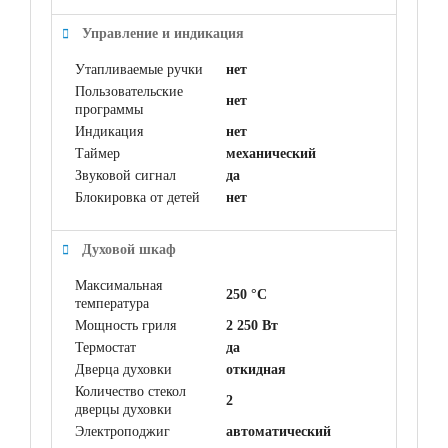
Управление и индикация
Утапливаемые ручки
нет
Пользовательские
нет
программы
Индикация
нет
Таймер
механический
Звуковой сигнал
да
Блокировка от детей
нет
Духовой шкаф
Максимальная
250 °C
температура
Мощность гриля
2 250 Вт
Термостат
да
Дверца духовки
откидная
Количество стекол
2
дверцы духовки
Электроподжиг
автоматический