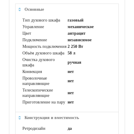
Основные
Тип духового шкафа
газовый
Управление
механическое
Цвет
антрацит
Подключение
независимое
Мощность подключения
2 250 Вт
Объём духового шкафа
58 л
Очистка духового
ручная
шкафа
Конвекция
нет
Проволочные
нет
направляющие
Телескопические
нет
направляющие
Приготовление на пару
нет
Конструкция и вместимость
Ретродизайн
да