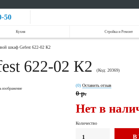
0-50
Кухня
Стройка и Ремонт
вой шкаф Gefest 622-02 К2
est 622-02 К2
(Код:
20369
)
(0)
Оставить отзыв
ь изображение
0 р.
Нет в нали
Количество
В