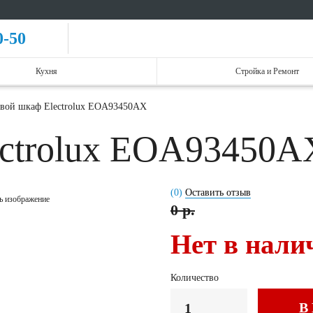
0-50
Кухня
Стройка и Ремонт
вой шкаф Electrolux EOA93450AX
ectrolux EOA93450
(0)
Оставить отзыв
ь изображение
0 р.
Нет в нали
Количество
В